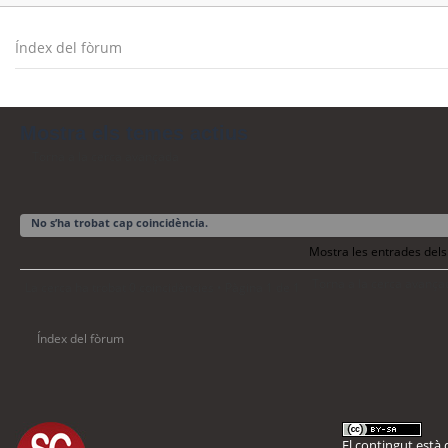
Índex del fòrum
Mostra els temes actius
Torna a la cerca avançada
No s’ha trobat cap coincidència.
Mostra les entrades dels
Torna a la cerca avança
La cerca ha trobat 0 coincidències • Pàgina
1
de
1
Índex del fòrum
El contingut està d