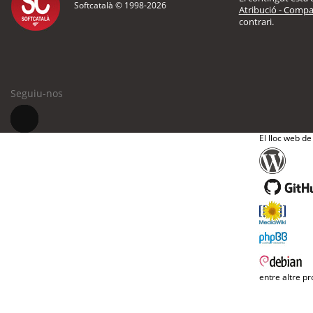
Softcatalà © 1998-
2026
Atribució - Compar
contrari.
Seguiu-nos
El lloc web de
entre altre pr