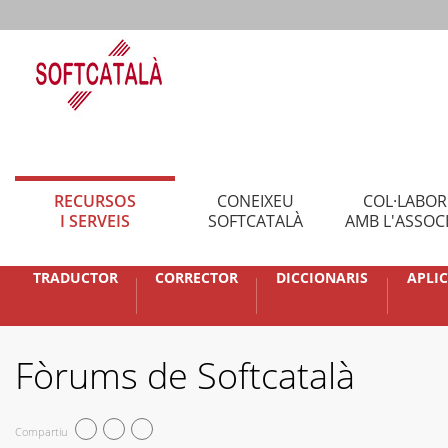
RECURSOS
CONEIXEU
COL·LABO
I SERVEIS
SOFTCATALÀ
AMB L'ASSOC
TRADUCTOR
CORRECTOR
DICCIONARIS
APLI
Fòrums de Softcatalà
Compartiu