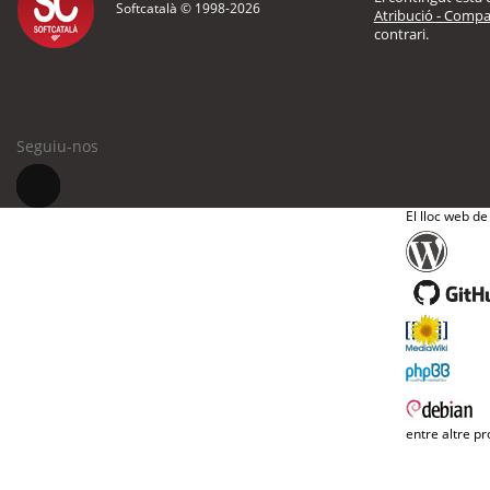
Softcatalà © 1998-
2026
Atribució - Compar
contrari.
Seguiu-nos
El lloc web de
entre altre pr