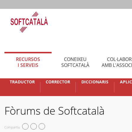
RECURSOS
CONEIXEU
COL·LABO
I SERVEIS
SOFTCATALÀ
AMB L'ASSOC
TRADUCTOR
CORRECTOR
DICCIONARIS
APLI
Fòrums de Softcatalà
Compartiu