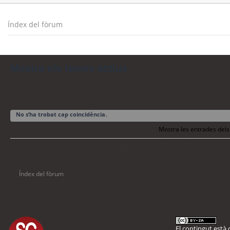
Índex del fòrum
Mostra els temes actius
Torna a la cerca avançada
No s’ha trobat cap coincidència.
Mostra les entrades dels
Torna a la cerca avança
La cerca ha trobat 0 coincidències • Pàgina
1
de
1
Índex del fòrum
El contingut està d