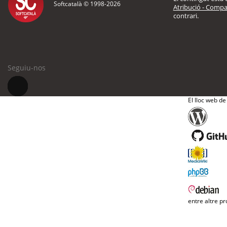
Softcatalà © 1998-
2026
Atribució - Compar
contrari.
Seguiu-nos
El lloc web de
entre altre pr