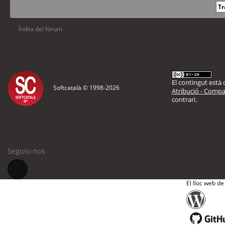
Índex del fòrum
El contingut està d
Softcatalà © 1998-
2026
Atribució - Compar
contrari.
Seguiu-nos
El lloc web de