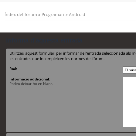
Índex del fòrum
»
Programari
»
Android
Informa d’aquesta entrada
Utilitzeu aquest formulari per informar de l’entrada seleccionada al
les entrades que incompleixen les normes del fòrum.
Raó:
Informació addicional:
Podeu deixar-ho en blanc.