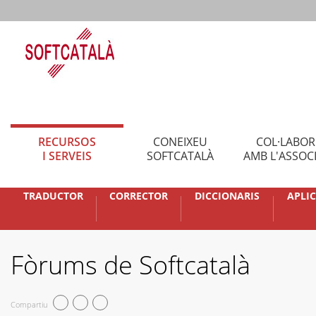
RECURSOS
CONEIXEU
COL·LABO
I SERVEIS
SOFTCATALÀ
AMB L'ASSOC
TRADUCTOR
CORRECTOR
DICCIONARIS
APLI
Fòrums de Softcatalà
Compartiu