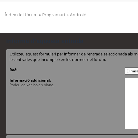
Índex del fòrum
»
Programari
»
Android
Informa d’aquesta entrada
Utilitzeu aquest formulari per informar de l’entrada seleccionada al
les entrades que incompleixen les normes del fòrum.
Raó:
Informació addicional:
Podeu deixar-ho en blanc.