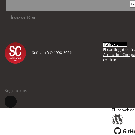
Índex del fòrum
El contingut està d
Softcatalà © 1998-
2026
Atribució - Compar
contrari.
Seguiu-nos
El lloc web de