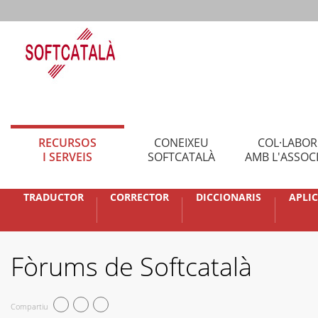
RECURSOS
CONEIXEU
COL·LABO
I SERVEIS
SOFTCATALÀ
AMB L'ASSOC
TRADUCTOR
CORRECTOR
DICCIONARIS
APLI
Fòrums de Softcatalà
Compartiu