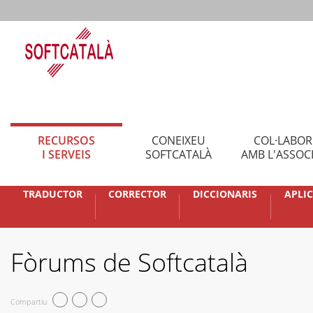
RECURSOS
CONEIXEU
COL·LABO
I SERVEIS
SOFTCATALÀ
AMB L'ASSOC
TRADUCTOR
CORRECTOR
DICCIONARIS
APLI
Fòrums de Softcatalà
Compartiu