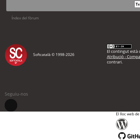
Índex del fòrum
El contingut està d
Softcatalà © 1998-
2026
Atribució - Compar
contrari.
Seguiu-nos
El lloc web de