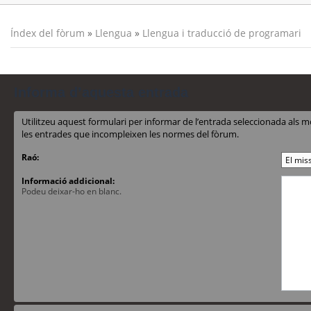
Índex del fòrum
»
Llengua
»
Llengua i traducció de programari
Informa d’aquesta entrada
Utilitzeu aquest formulari per informar de l’entrada seleccionada al
les entrades que incompleixen les normes del fòrum.
Raó:
Informació addicional:
Podeu deixar-ho en blanc.