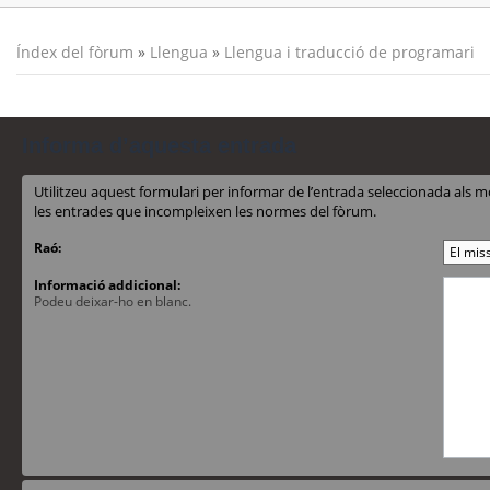
Índex del fòrum
»
Llengua
»
Llengua i traducció de programari
Informa d’aquesta entrada
Utilitzeu aquest formulari per informar de l’entrada seleccionada al
les entrades que incompleixen les normes del fòrum.
Raó:
Informació addicional:
Podeu deixar-ho en blanc.