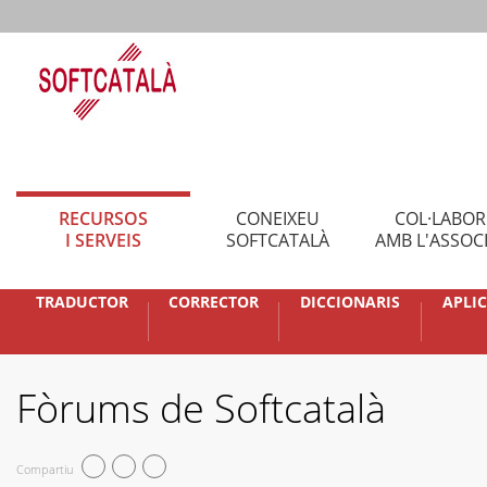
RECURSOS
CONEIXEU
COL·LABO
I SERVEIS
SOFTCATALÀ
AMB L'ASSOC
TRADUCTOR
CORRECTOR
DICCIONARIS
APLI
Fòrums de Softcatalà
Compartiu