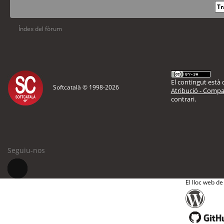
Índex del fòrum
El contingut està d
Softcatalà © 1998-
2026
Atribució - Compar
contrari.
Seguiu-nos
El lloc web de