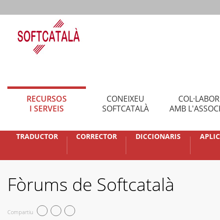
RECURSOS
CONEIXEU
COL·LABO
I SERVEIS
SOFTCATALÀ
AMB L'ASSOC
TRADUCTOR
CORRECTOR
DICCIONARIS
APLI
Fòrums de Softcatalà
Compartiu