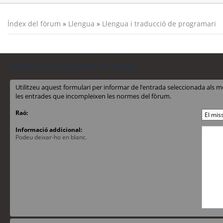
Índex del fòrum
»
Llengua
»
Llengua i traducció de programari
Informa d’aquesta entrada
Utilitzeu aquest formulari per informar de l’entrada seleccionada al
les entrades que incompleixen les normes del fòrum.
Raó:
Informació addicional:
Podeu deixar-ho en blanc.