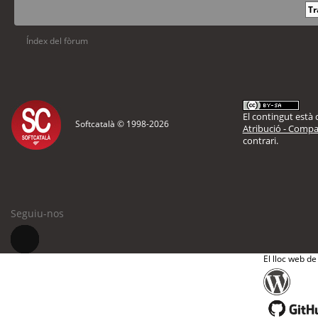
Índex del fòrum
El contingut està d
Softcatalà © 1998-
2026
Atribució - Compar
contrari.
Seguiu-nos
El lloc web de