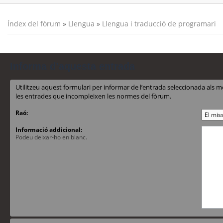
Índex del fòrum
»
Llengua
»
Llengua i traducció de programari
Informa d’aquesta entrada
Utilitzeu aquest formulari per informar de l’entrada seleccionada al
les entrades que incompleixen les normes del fòrum.
Raó:
Informació addicional:
Podeu deixar-ho en blanc.