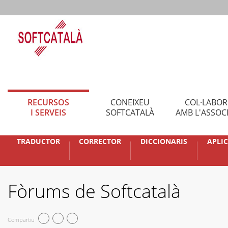
RECURSOS
CONEIXEU
COL·LABO
I SERVEIS
SOFTCATALÀ
AMB L'ASSOC
TRADUCTOR
CORRECTOR
DICCIONARIS
APLI
Fòrums de Softcatalà
Compartiu