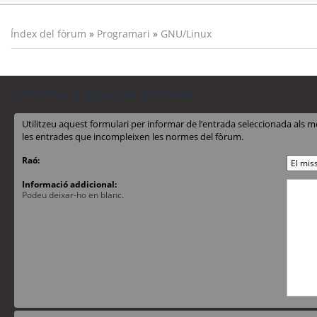
Índex del fòrum
»
Programari
»
GNU/Linux
Informa d’aquesta entrada
Utilitzeu aquest formulari per informar de l’entrada seleccionada al
les entrades que incompleixen les normes del fòrum.
Raó:
Informació addicional:
Podeu deixar-ho en blanc.