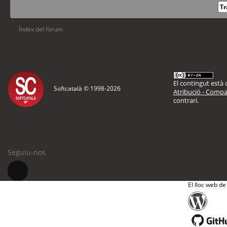
Índex del fòrum
El contingut està d
Softcatalà © 1998-
2026
Atribució - Compar
contrari.
Seguiu-nos
El lloc web de