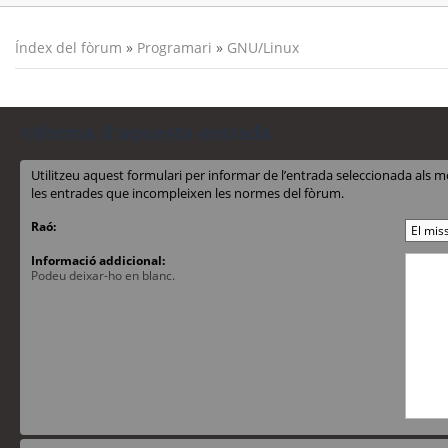
Índex del fòrum
»
Programari
»
GNU/Linux
Informa d’aquesta entrada
Utilitzeu aquest formulari per informar de l’entrada seleccionada al
les entrades que incompleixen les normes del fòrum.
Raó:
Informació addicional:
Podeu deixar-ho en blanc.