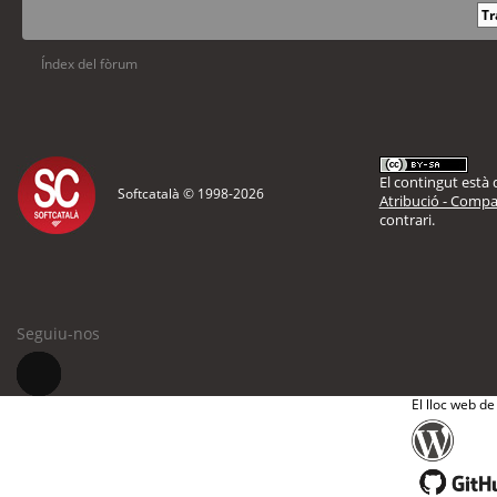
Índex del fòrum
El contingut està d
Softcatalà © 1998-
2026
Atribució - Compar
contrari.
Seguiu-nos
El lloc web de