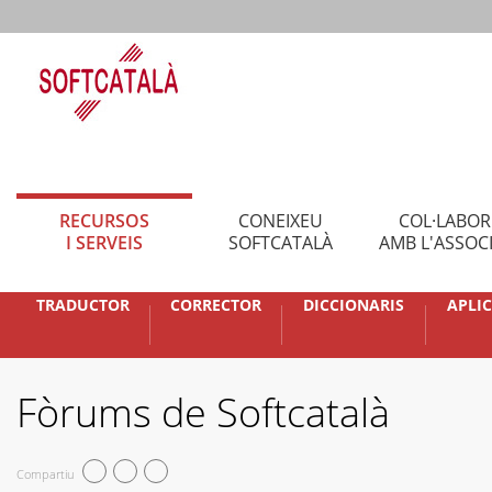
RECURSOS
CONEIXEU
COL·LABO
I SERVEIS
SOFTCATALÀ
AMB L'ASSOC
TRADUCTOR
CORRECTOR
DICCIONARIS
APLI
Fòrums de Softcatalà
Compartiu