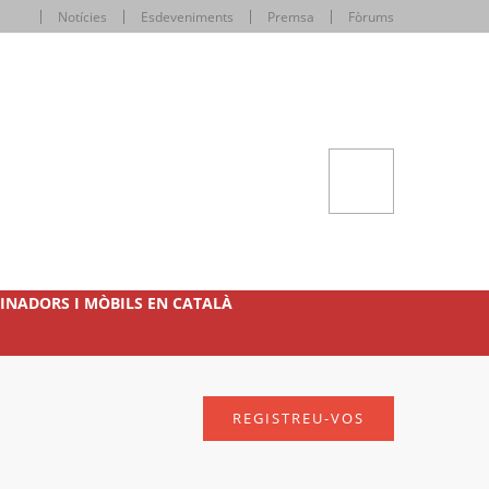
Notícies
Esdeveniments
Premsa
Fòrums
INADORS I MÒBILS EN CATALÀ
REGISTREU-VOS