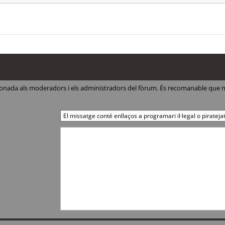
ccionada als moderadors i els administradors del fòrum. És recomanable que