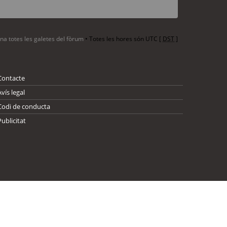
ina totes les galetes del fòrum
• Totes les hores són UTC [
DST
]
Contacte
Avís legal
Codi de conducta
Publicitat