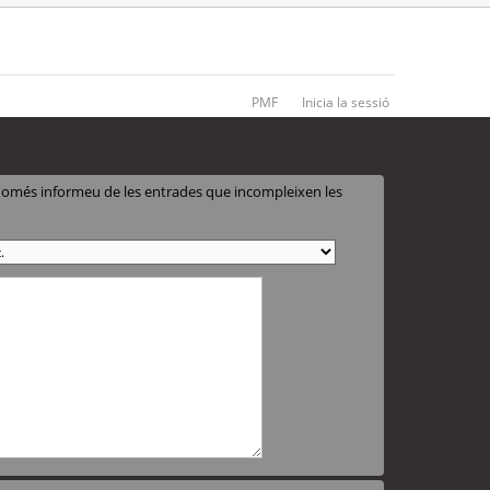
PMF
Inicia la sessió
 només informeu de les entrades que incompleixen les