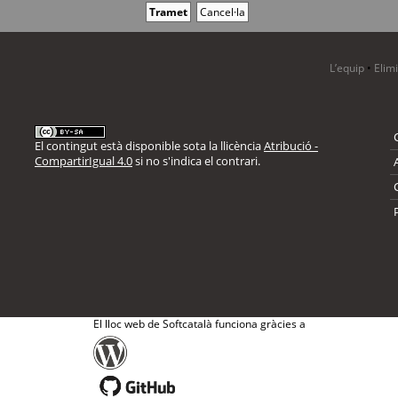
L’equip
•
Elim
El contingut està disponible sota la llicència
Atribució -
CompartirIgual 4.0
si no s'indica el contrari.
El lloc web de Softcatalà funciona gràcies a