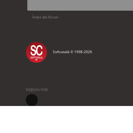
Índex del fòrum
Softcatalà © 1998-
2026
Seguiu-nos