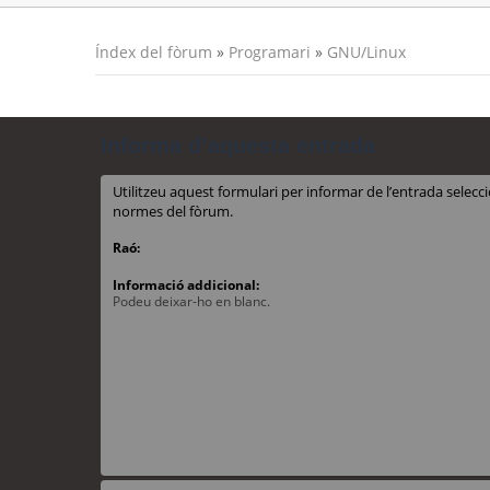
Índex del fòrum
»
Programari
»
GNU/Linux
Informa d’aquesta entrada
Utilitzeu aquest formulari per informar de l’entrada sele
normes del fòrum.
Raó:
Informació addicional:
Podeu deixar-ho en blanc.