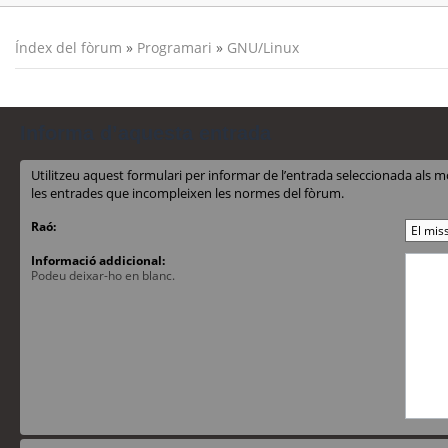
Índex del fòrum
»
Programari
»
GNU/Linux
Informa d’aquesta entrada
Utilitzeu aquest formulari per informar de l’entrada seleccionada al
les entrades que incompleixen les normes del fòrum.
Raó:
Informació addicional:
Podeu deixar-ho en blanc.