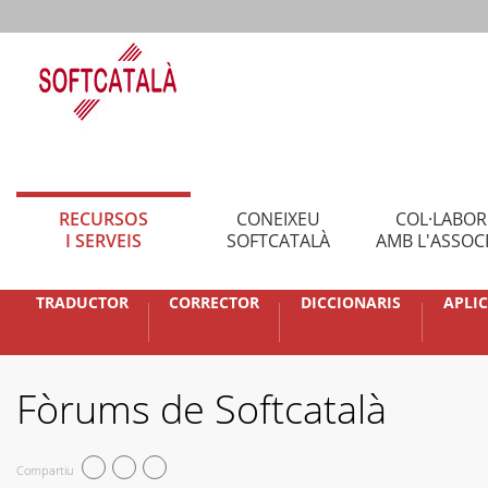
RECURSOS
CONEIXEU
COL·LABO
I SERVEIS
SOFTCATALÀ
AMB L'ASSOC
TRADUCTOR
CORRECTOR
DICCIONARIS
APLI
Fòrums de Softcatalà
Compartiu