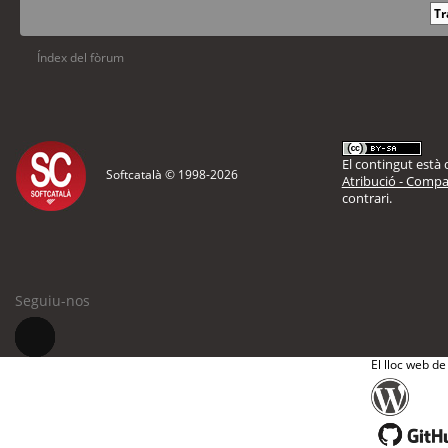
Índex del fòrum
El contingut està d
Softcatalà © 1998-
2026
Atribució - Compar
contrari.
Seguiu-nos
El lloc web de