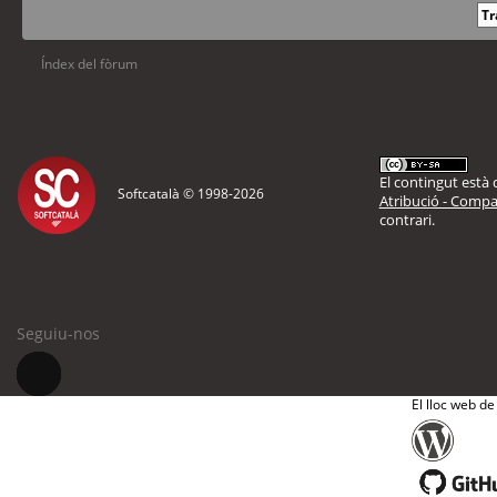
Índex del fòrum
El contingut està d
Softcatalà © 1998-
2026
Atribució - Compar
contrari.
Seguiu-nos
El lloc web de