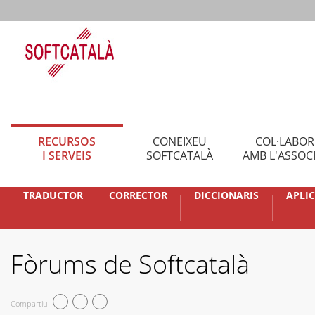
RECURSOS
CONEIXEU
COL·LABO
I SERVEIS
SOFTCATALÀ
AMB L'ASSOC
TRADUCTOR
CORRECTOR
DICCIONARIS
APLI
Fòrums de Softcatalà
Compartiu