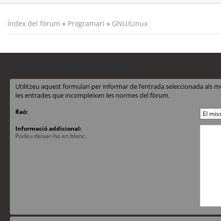
Índex del fòrum
»
Programari
»
GNU/Linux
Informa d’aquesta entrada
Utilitzeu aquest formulari per informar de l’entrada seleccionada al
les entrades que incompleixen les normes del fòrum.
Raó:
Informació addicional:
Podeu deixar-ho en blanc.