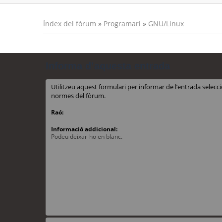
Índex del fòrum
»
Programari
»
GNU/Linux
Informa d’aquesta entrada
Utilitzeu aquest formulari per informar de l’entrada sele
normes del fòrum.
Raó:
Informació addicional:
Podeu deixar-ho en blanc.