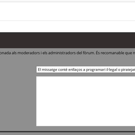
ccionada als moderadors i els administradors del fòrum. És recomanable que