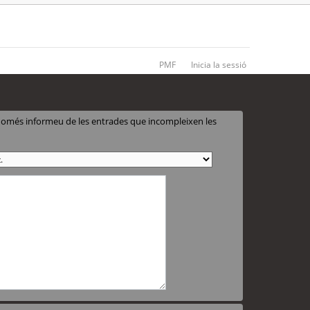
PMF
Inicia la sessió
 només informeu de les entrades que incompleixen les