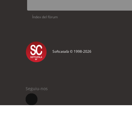
Índex del fòrum
Softcatalà © 1998-
2026
Seguiu-nos