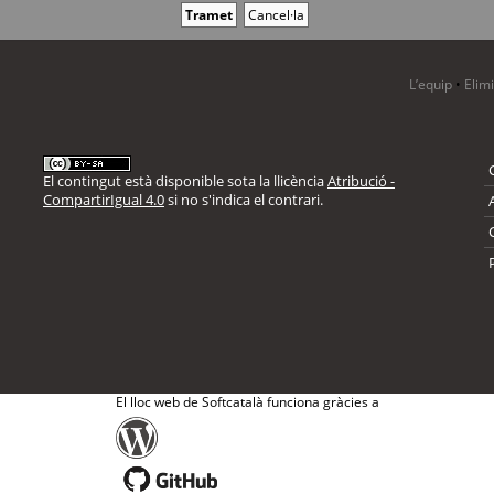
L’equip
•
Elim
El contingut està disponible sota la llicència
Atribució -
CompartirIgual 4.0
si no s'indica el contrari.
El lloc web de Softcatalà funciona gràcies a