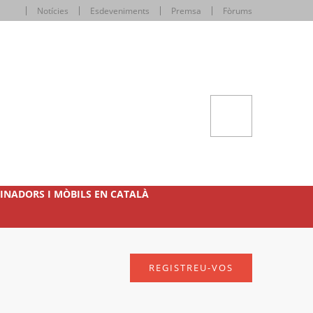
Notícies
Esdeveniments
Premsa
Fòrums
INADORS I MÒBILS EN CATALÀ
REGISTREU-VOS