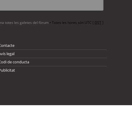
ina totes les galetes del fòrum
• Totes les hores són UTC [
DST
]
Contacte
Avís legal
Codi de conducta
Publicitat