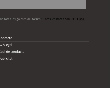
ina totes les galetes del fòrum
• Totes les hores són UTC [
DST
]
Contacte
Avís legal
Codi de conducta
Publicitat