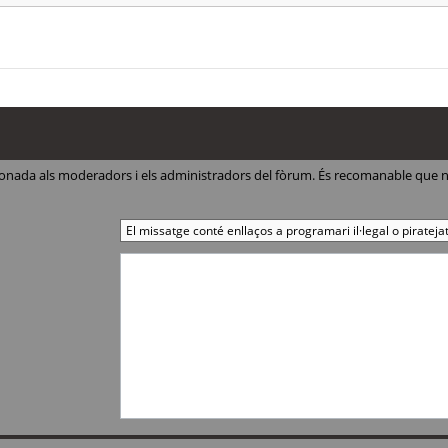
ccionada als moderadors i els administradors del fòrum. És recomanable que