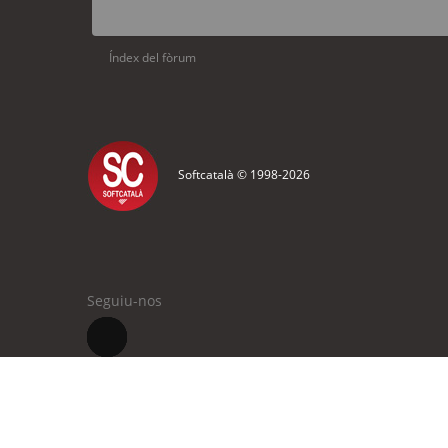
Índex del fòrum
Softcatalà © 1998-
2026
Seguiu-nos