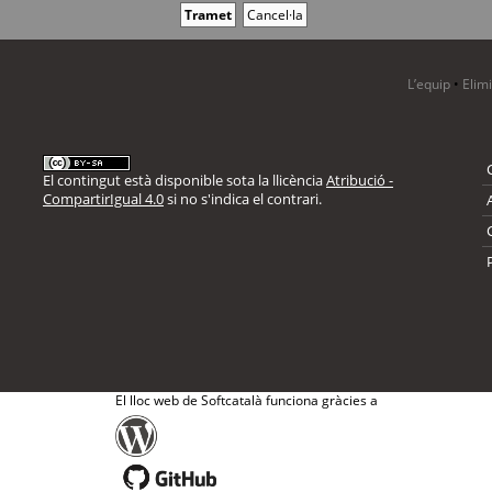
L’equip
•
Elim
El contingut està disponible sota la llicència
Atribució -
CompartirIgual 4.0
si no s'indica el contrari.
El lloc web de Softcatalà funciona gràcies a