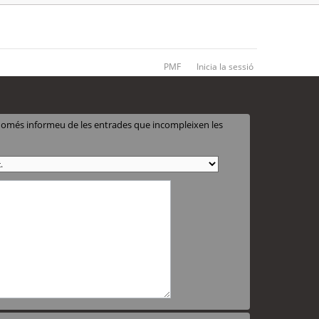
PMF
Inicia la sessió
 només informeu de les entrades que incompleixen les