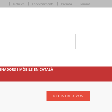
Notícies
Esdeveniments
Premsa
Fòrums
INADORS I MÒBILS EN CATALÀ
REGISTREU-VOS