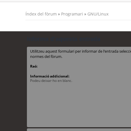
Índex del fòrum
»
Programari
»
GNU/Linux
Informa d’aquesta entrada
Utilitzeu aquest formulari per informar de l’entrada sele
normes del fòrum.
Raó:
Informació addicional:
Podeu deixar-ho en blanc.