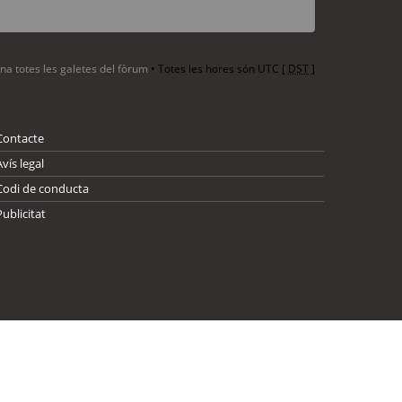
ina totes les galetes del fòrum
• Totes les hores són UTC [
DST
]
Contacte
Avís legal
Codi de conducta
Publicitat