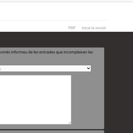
PMF
Inicia la sessió
 només informeu de les entrades que incompleixen les