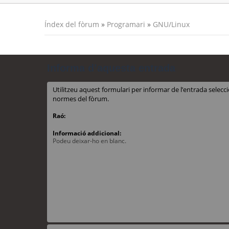
Índex del fòrum
»
Programari
»
GNU/Linux
Informa d’aquesta entrada
Utilitzeu aquest formulari per informar de l’entrada sele
normes del fòrum.
Raó:
Informació addicional:
Podeu deixar-ho en blanc.