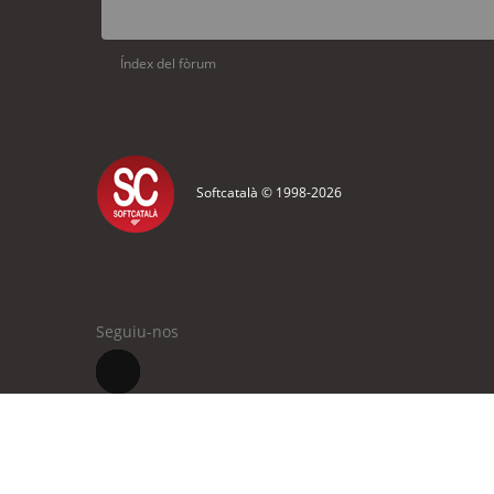
Índex del fòrum
Softcatalà © 1998-
2026
Seguiu-nos