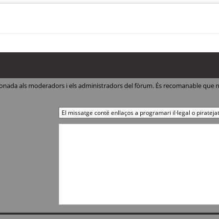
ccionada als moderadors i els administradors del fòrum. És recomanable que