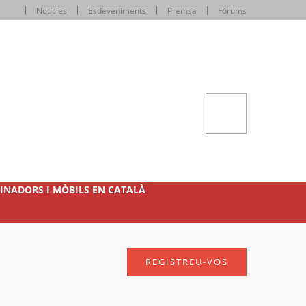
Notícies
Esdeveniments
Premsa
Fòrums
INADORS I MÒBILS EN CATALÀ
REGISTREU-VOS