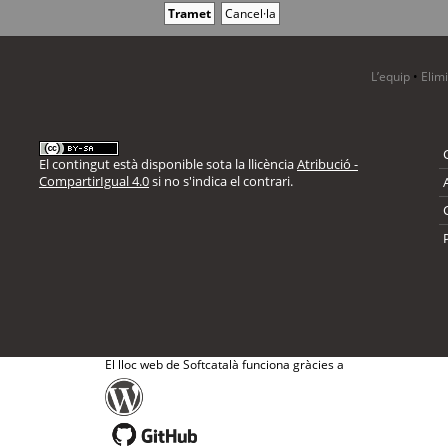
L’equip
•
Elim
El contingut està disponible sota la llicència
Atribució -
CompartirIgual 4.0
si no s'indica el contrari.
El lloc web de Softcatalà funciona gràcies a