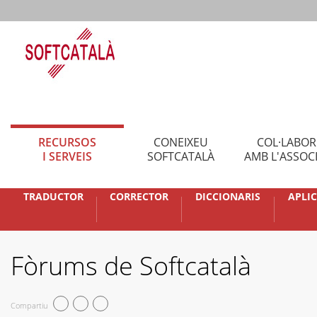
RECURSOS
CONEIXEU
COL·LABO
I SERVEIS
SOFTCATALÀ
AMB L'ASSOC
TRADUCTOR
CORRECTOR
DICCIONARIS
APLI
Fòrums de Softcatalà
Compartiu