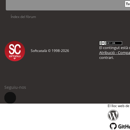
Índex del fòrum
El contingut està d
Softcatalà © 1998-
2026
Atribució - Compar
contrari.
Seguiu-nos
El lloc web de