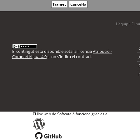
L’equip
•
Elim
El contingut està disponible sota la llicència
Atribució -
CompartirIgual 4.0
si no s'indica el contrari.
El lloc web de Softcatalà funciona gràcies a