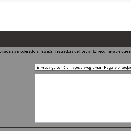
ccionada als moderadors i els administradors del fòrum. És recomanable que