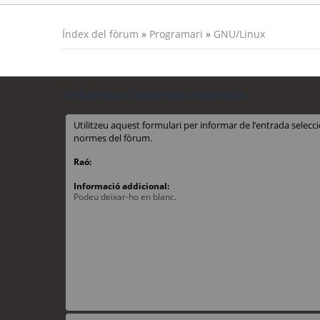
Índex del fòrum
»
Programari
»
GNU/Linux
Informa d’aquesta entrada
Utilitzeu aquest formulari per informar de l’entrada sele
normes del fòrum.
Raó:
Informació addicional:
Podeu deixar-ho en blanc.