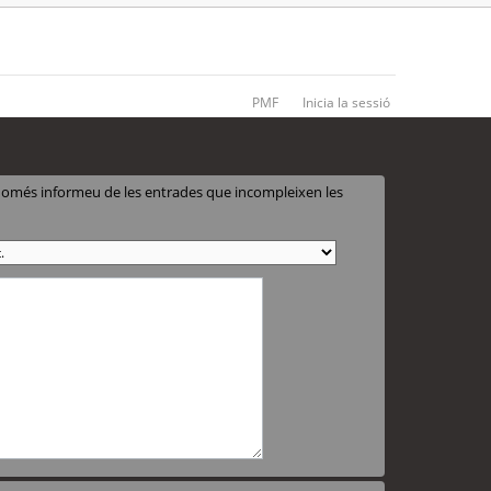
PMF
Inicia la sessió
 només informeu de les entrades que incompleixen les