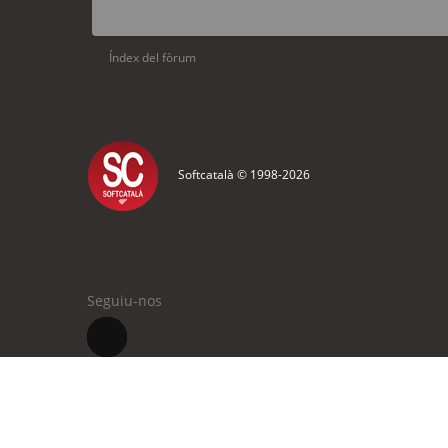
Índex del fòrum
Softcatalà © 1998-
2026
Seguiu-nos