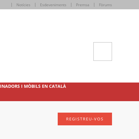
Notícies
Esdeveniments
Premsa
Fòrums
INADORS I MÒBILS EN CATALÀ
REGISTREU-VOS