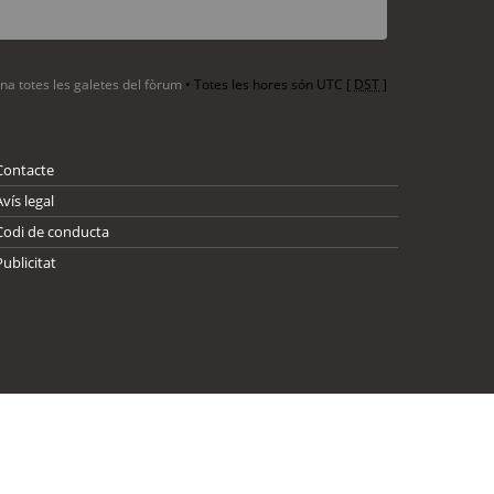
ina totes les galetes del fòrum
• Totes les hores són UTC [
DST
]
Contacte
Avís legal
Codi de conducta
Publicitat