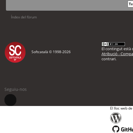
Índex del fòrum
El contingut està d
Softcatalà © 1998-
2026
Atribució - Compar
contrari.
Seguiu-nos
El lloc web de