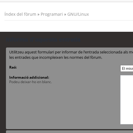
Índex del fòrum
»
Programari
»
GNU/Linux
Informa d’aquesta entrada
Utilitzeu aquest formulari per informar de l’entrada seleccionada al
les entrades que incompleixen les normes del fòrum.
Raó:
Informació addicional:
Podeu deixar-ho en blanc.