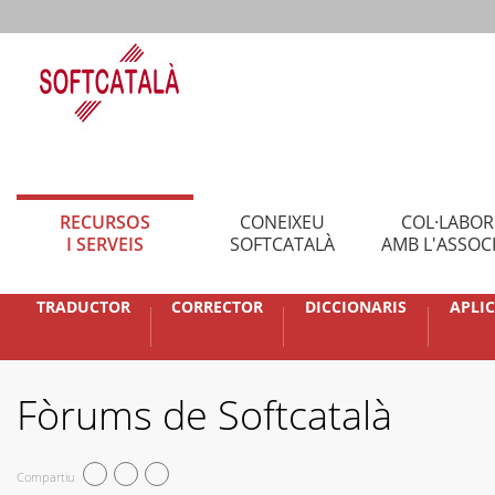
RECURSOS
CONEIXEU
COL·LABO
I SERVEIS
SOFTCATALÀ
AMB L'ASSOC
TRADUCTOR
CORRECTOR
DICCIONARIS
APLI
Fòrums de Softcatalà
Compartiu