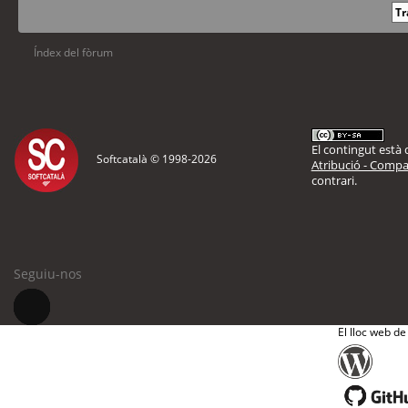
Índex del fòrum
El contingut està d
Softcatalà © 1998-
2026
Atribució - Compar
contrari.
Seguiu-nos
El lloc web de