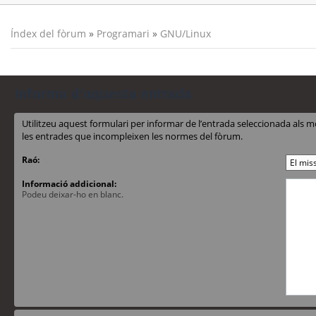
Índex del fòrum
»
Programari
»
GNU/Linux
Informa d’aquesta entrada
Utilitzeu aquest formulari per informar de l’entrada seleccionada al
les entrades que incompleixen les normes del fòrum.
Raó:
Informació addicional:
Podeu deixar-ho en blanc.