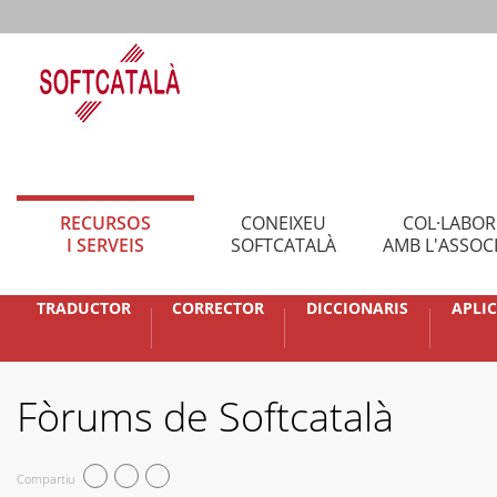
RECURSOS
CONEIXEU
COL·LABO
I SERVEIS
SOFTCATALÀ
AMB L'ASSOC
TRADUCTOR
CORRECTOR
DICCIONARIS
APLI
Fòrums de Softcatalà
Compartiu