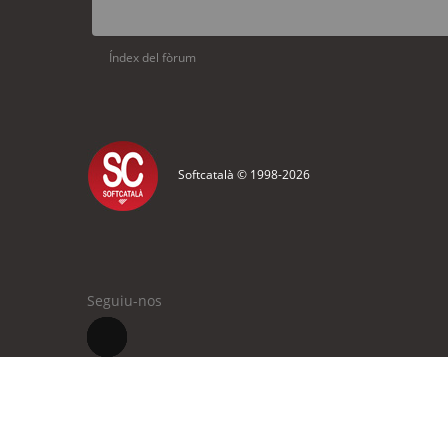
Índex del fòrum
Softcatalà © 1998-
2026
Seguiu-nos