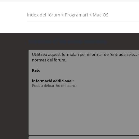
Índex del fòrum
»
Programari
»
Mac OS
Informa d’aquesta entrada
Utilitzeu aquest formulari per informar de l’entrada sele
normes del fòrum.
Raó:
Informació addicional:
Podeu deixar-ho en blanc.