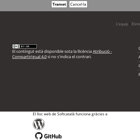
L’equip
•
Elim
El contingut està disponible sota la llicència
Atribució -
CompartirIgual 4.0
si no s'indica el contrari.
El lloc web de Softcatalà funciona gràcies a