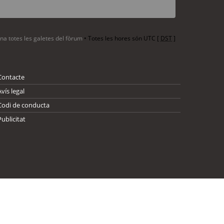
ina totes les galetes del fòrum
• Totes les hores són UTC [
DST
]
Contacte
Avís legal
Codi de conducta
Publicitat