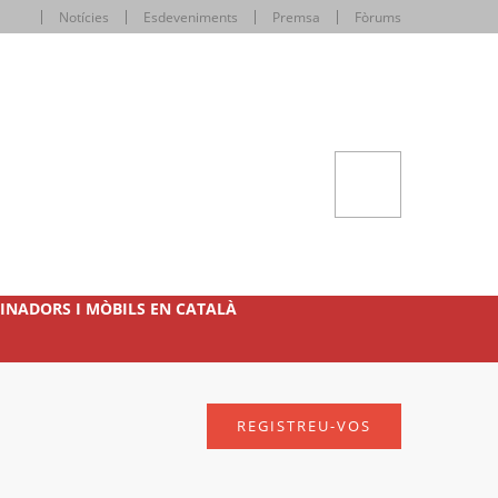
Notícies
Esdeveniments
Premsa
Fòrums
INADORS I MÒBILS EN CATALÀ
REGISTREU-VOS