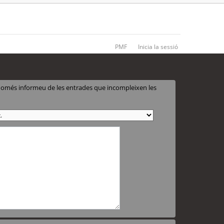
PMF
Inicia la sessió
 només informeu de les entrades que incompleixen les