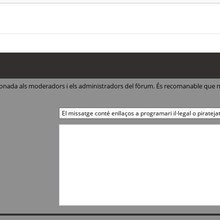
ccionada als moderadors i els administradors del fòrum. És recomanable que