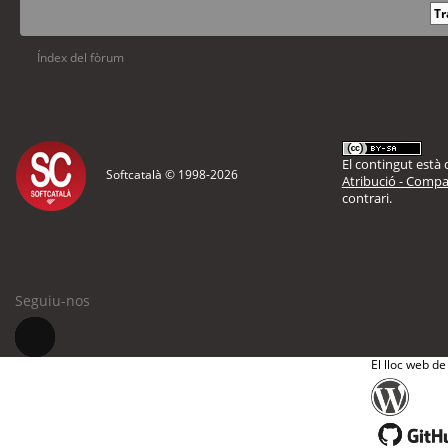
Índex del fòrum
El contingut està d
Softcatalà © 1998-
2026
Atribució - Compar
contrari.
Seguiu-nos
El lloc web de