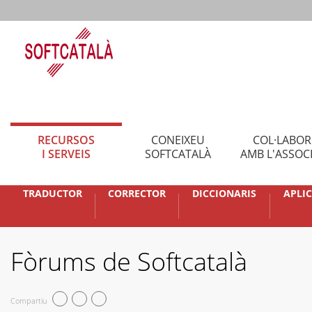
RECURSOS
CONEIXEU
COL·LABO
I SERVEIS
SOFTCATALÀ
AMB L'ASSOC
TRADUCTOR
CORRECTOR
DICCIONARIS
APLI
Fòrums de Softcatalà
Compartiu