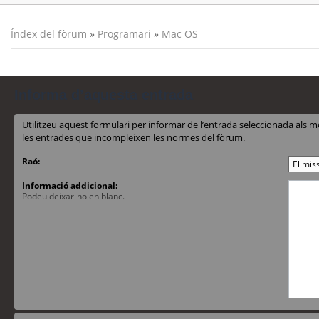
Índex del fòrum
»
Programari
»
Mac OS
Informa d’aquesta entrada
Utilitzeu aquest formulari per informar de l’entrada seleccionada al
les entrades que incompleixen les normes del fòrum.
Raó:
Informació addicional:
Podeu deixar-ho en blanc.