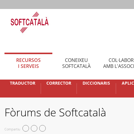
RECURSOS
CONEIXEU
COL·LABO
I SERVEIS
SOFTCATALÀ
AMB L'ASSOC
TRADUCTOR
CORRECTOR
DICCIONARIS
APLI
Fòrums de Softcatalà
Compartiu