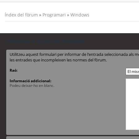
Índex del fòrum
»
Programari
»
Windows
Informa d’aquesta entrada
Utilitzeu aquest formulari per informar de l’entrada seleccionada al
les entrades que incompleixen les normes del fòrum.
Raó:
Informació addicional:
Podeu deixar-ho en blanc.