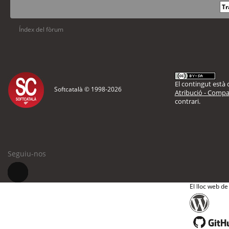
Índex del fòrum
El contingut està d
Softcatalà © 1998-
2026
Atribució - Compar
contrari.
Seguiu-nos
El lloc web de