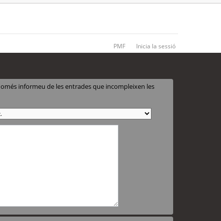
PMF
Inicia la sessió
 només informeu de les entrades que incompleixen les