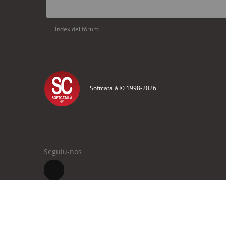
Índex del fòrum
Softcatalà © 1998-
2026
Seguiu-nos