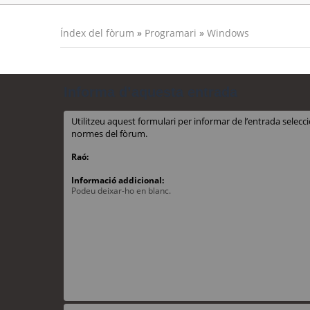
Índex del fòrum
»
Programari
»
Windows
Informa d’aquesta entrada
Utilitzeu aquest formulari per informar de l’entrada sele
normes del fòrum.
Raó:
Informació addicional:
Podeu deixar-ho en blanc.