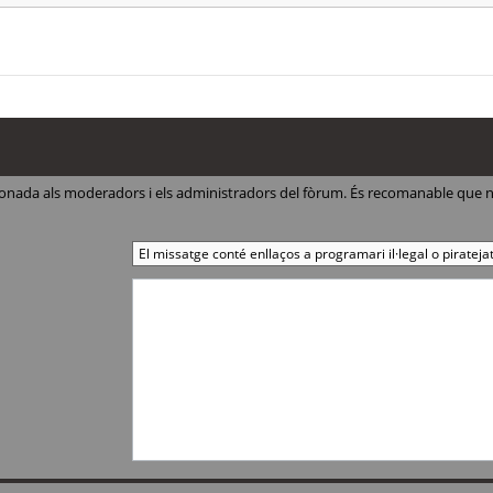
ccionada als moderadors i els administradors del fòrum. És recomanable que