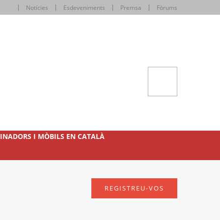
Notícies
Esdeveniments
Premsa
Fòrums
INADORS I MÒBILS EN CATALÀ
REGISTREU-VOS