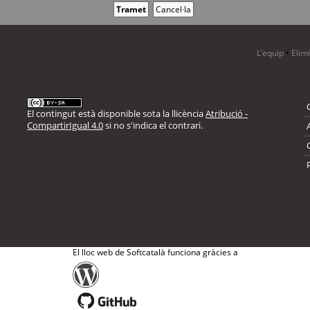
L’equip
•
Elim
El contingut està disponible sota la llicència
Atribució -
CompartirIgual 4.0
si no s'indica el contrari.
El lloc web de Softcatalà funciona gràcies a