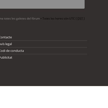
ina totes les galetes del fòrum
• Totes les hores són UTC [
DST
]
Contacte
Avís legal
Codi de conducta
Publicitat