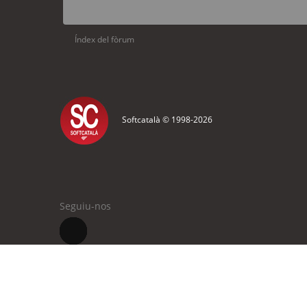
Índex del fòrum
Softcatalà © 1998-
2026
Seguiu-nos