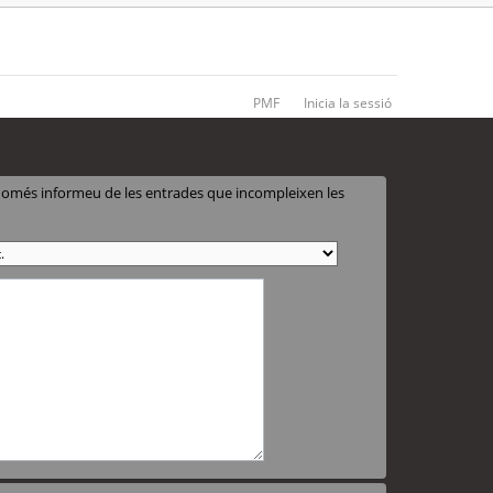
PMF
Inicia la sessió
 només informeu de les entrades que incompleixen les