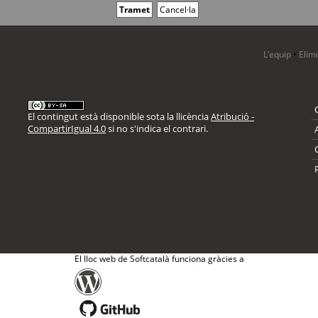
L’equip
•
Elim
El contingut està disponible sota la llicència
Atribució -
CompartirIgual 4.0
si no s'indica el contrari.
El lloc web de Softcatalà funciona gràcies a