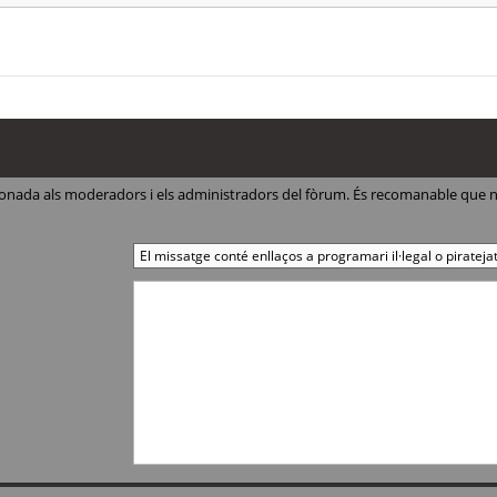
ccionada als moderadors i els administradors del fòrum. És recomanable que