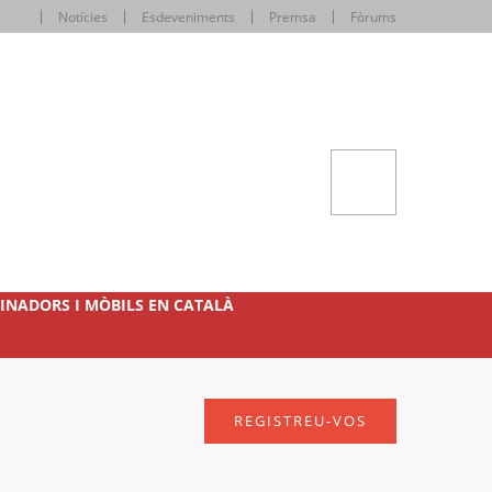
Notícies
Esdeveniments
Premsa
Fòrums
INADORS I MÒBILS EN CATALÀ
REGISTREU-VOS