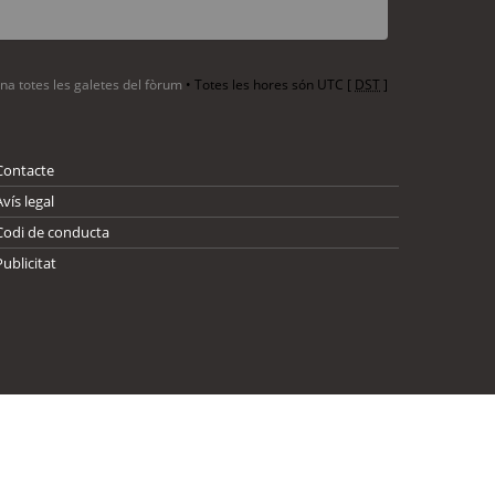
ina totes les galetes del fòrum
• Totes les hores són UTC [
DST
]
Contacte
Avís legal
Codi de conducta
Publicitat