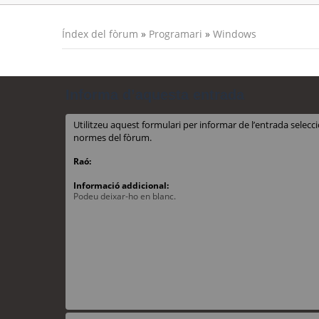
Índex del fòrum
»
Programari
»
Windows
Informa d’aquesta entrada
Utilitzeu aquest formulari per informar de l’entrada sele
normes del fòrum.
Raó:
Informació addicional:
Podeu deixar-ho en blanc.