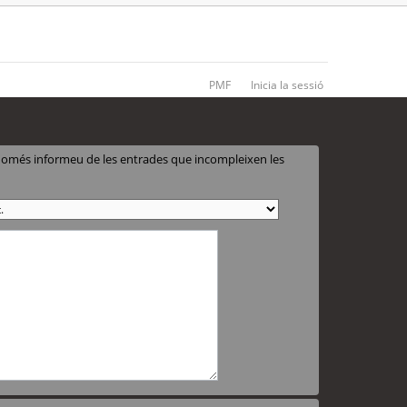
PMF
Inicia la sessió
 només informeu de les entrades que incompleixen les