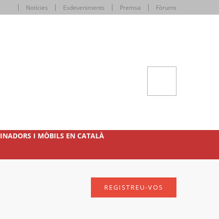
Notícies
Esdeveniments
Premsa
Fòrums
INADORS I MÒBILS EN CATALÀ
REGISTREU-VOS