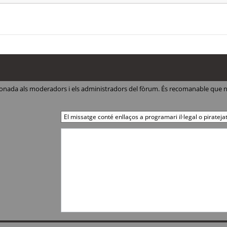
ccionada als moderadors i els administradors del fòrum. És recomanable que