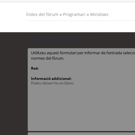
Índex del fòrum
»
Programari
»
Windows
Informa d’aquesta entrada
Utilitzeu aquest formulari per informar de l’entrada sele
normes del fòrum.
Raó:
Informació addicional:
Podeu deixar-ho en blanc.