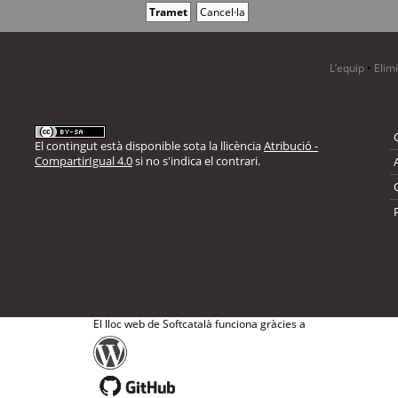
L’equip
•
Elim
El contingut està disponible sota la llicència
Atribució -
CompartirIgual 4.0
si no s'indica el contrari.
El lloc web de Softcatalà funciona gràcies a