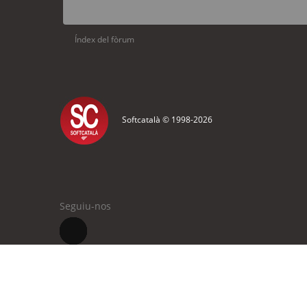
Índex del fòrum
Softcatalà © 1998-
2026
Seguiu-nos