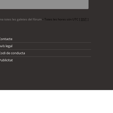
ina totes les galetes del fòrum
• Totes les hores són UTC [
DST
]
Contacte
Avís legal
Codi de conducta
Publicitat