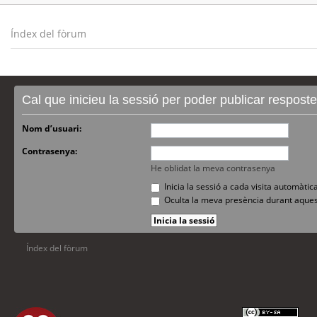
Índex del fòrum
Cal que inicieu la sessió per poder publicar respost
Nom d’usuari:
Contrasenya:
He oblidat la meva contrasenya
Inicia la sessió a cada visita automàti
Oculta la meva presència durant aques
Índex del fòrum