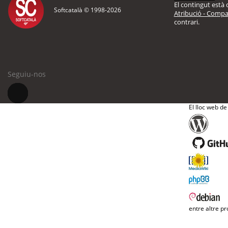
El contingut està d
Softcatalà © 1998-
2026
Atribució - Compar
contrari.
Seguiu-nos
El lloc web de
entre altre pr