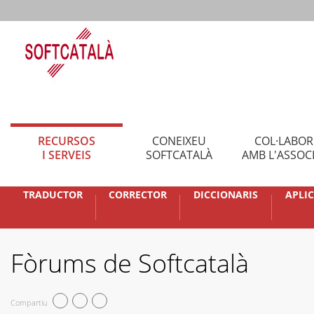
RECURSOS
CONEIXEU
COL·LABO
I SERVEIS
SOFTCATALÀ
AMB L'ASSOC
TRADUCTOR
CORRECTOR
DICCIONARIS
APLI
Fòrums de Softcatalà
Compartiu