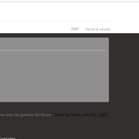
PMF
Inicia la sessió
ina totes les galetes del fòrum
• Totes les hores són UTC [
DST
]
Contacte