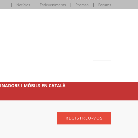
Notícies
Esdeveniments
Premsa
Fòrums
INADORS I MÒBILS EN CATALÀ
REGISTREU-VOS