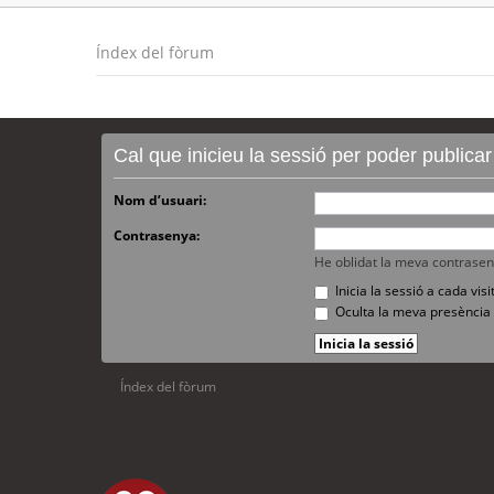
Índex del fòrum
Cal que inicieu la sessió per poder publica
Nom d’usuari:
Contrasenya:
He oblidat la meva contrase
Inicia la sessió a cada vi
Oculta la meva presència 
Índex del fòrum