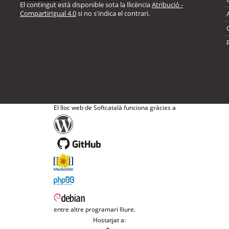
El contingut està disponible sota la llicència
Atribució -
CompartirIgual 4.0
si no s'indica el contrari.
El lloc web de Softcatalà funciona gràcies a
entre altre programari lliure.
Hostatjat a: