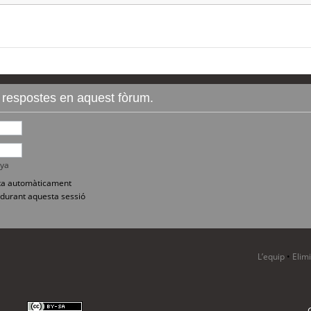
r respostes en aquest fòrum.
nya
sita automàticament
durant aquesta sessió
L’equip
•
Elim