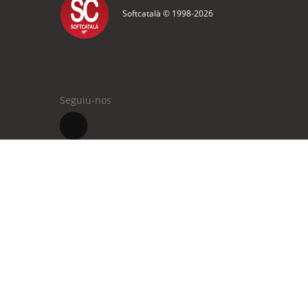
Softcatalà © 1998-
2026
Seguiu-nos