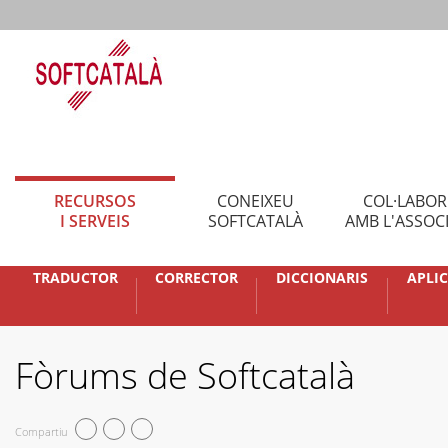
RECURSOS
CONEIXEU
COL·LABO
I SERVEIS
SOFTCATALÀ
AMB L'ASSOC
TRADUCTOR
CORRECTOR
DICCIONARIS
APLI
Fòrums de Softcatalà
Compartiu