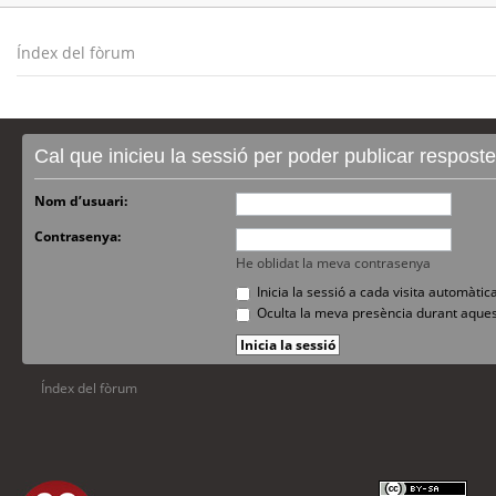
Índex del fòrum
Cal que inicieu la sessió per poder publicar respost
Nom d’usuari:
Contrasenya:
He oblidat la meva contrasenya
Inicia la sessió a cada visita automàti
Oculta la meva presència durant aques
Índex del fòrum