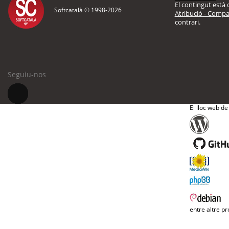
El contingut està d
Softcatalà © 1998-
2026
Atribució - Compar
contrari.
Seguiu-nos
El lloc web de
entre altre pr