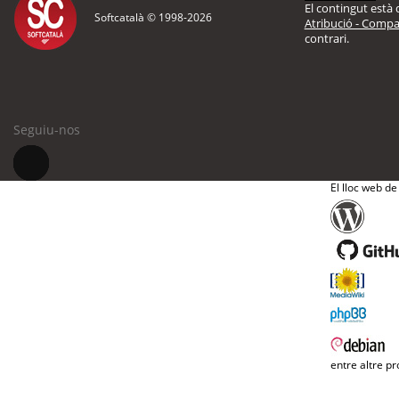
El contingut està d
Softcatalà © 1998-
2026
Atribució - Compar
contrari.
Seguiu-nos
El lloc web de
entre altre pr