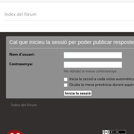
Índex del fòrum
Cal que inicieu la sessió per poder publicar respost
Nom d’usuari:
Contrasenya:
He oblidat la meva contrasenya
Inicia la sessió a cada visita automàti
Oculta la meva presència durant aques
Índex del fòrum