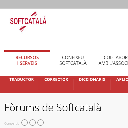
RECURSOS
CONEIXEU
COL·LABO
I SERVEIS
SOFTCATALÀ
AMB L'ASSOC
TRADUCTOR
CORRECTOR
DICCIONARIS
APLI
Fòrums de Softcatalà
Compartiu