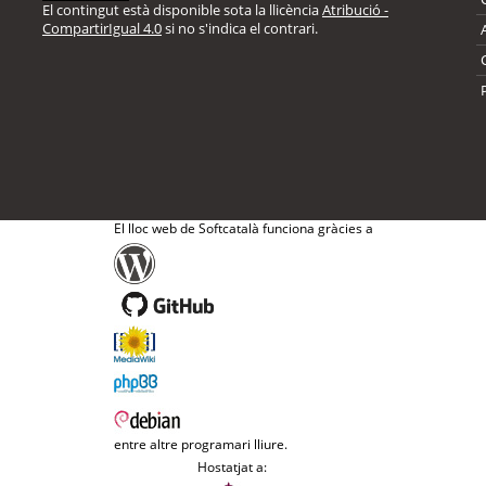
El contingut està disponible sota la llicència
Atribució -
CompartirIgual 4.0
si no s'indica el contrari.
El lloc web de Softcatalà funciona gràcies a
entre altre programari lliure.
Hostatjat a: