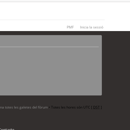
PMF
Inicia la sessió
ina totes les galetes del fòrum
• Totes les hores són UTC [
DST
]
Contacte