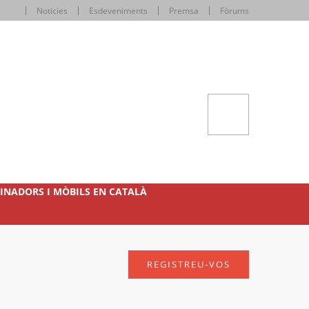
Notícies
Esdeveniments
Premsa
Fòrums
INADORS I MÒBILS EN CATALÀ
REGISTREU-VOS