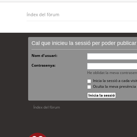
Índex del fòrum
Cal que inicieu la sessió per poder publica
Nom d’usuari:
Contrasenya:
He oblidat la meva contrase
Inicia la sessió a cada vi
Oculta la meva presència 
Índex del fòrum