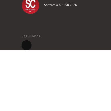
Softcatalà © 1998-
2026
Seguiu-nos