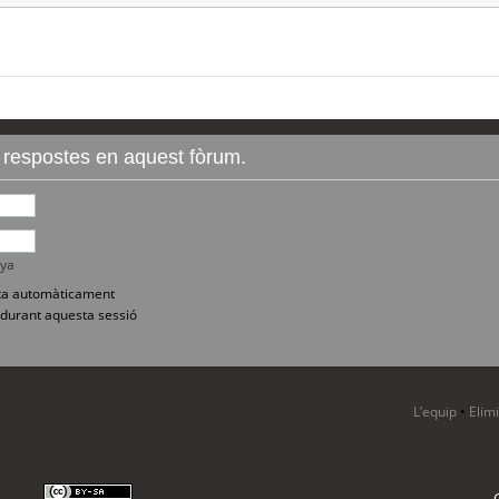
r respostes en aquest fòrum.
nya
sita automàticament
durant aquesta sessió
L’equip
•
Elim