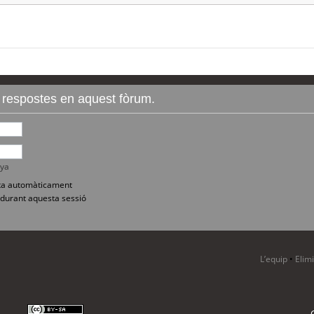
r respostes en aquest fòrum.
nya
sita automàticament
durant aquesta sessió
L’equip
•
Elim