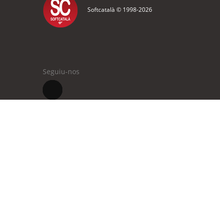
Softcatalà © 1998-
2026
Seguiu-nos