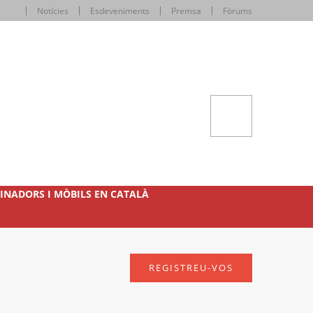
Notícies
Esdeveniments
Premsa
Fòrums
INADORS I MÒBILS EN CATALÀ
REGISTREU-VOS