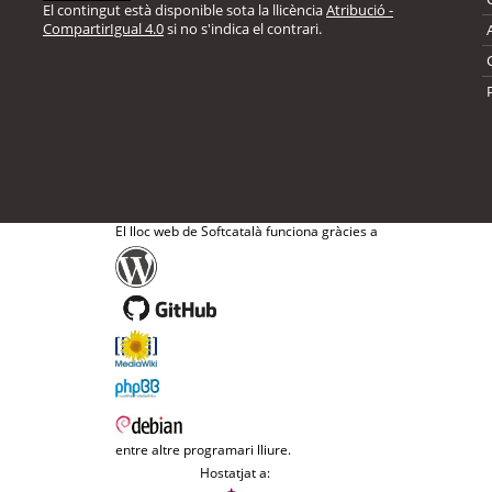
El contingut està disponible sota la llicència
Atribució -
CompartirIgual 4.0
si no s'indica el contrari.
El lloc web de Softcatalà funciona gràcies a
entre altre programari lliure.
Hostatjat a: