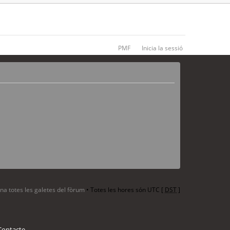
PMF
Inicia la sessió
ina totes les galetes del fòrum
• Totes les hores són UTC [
DST
]
Contacte