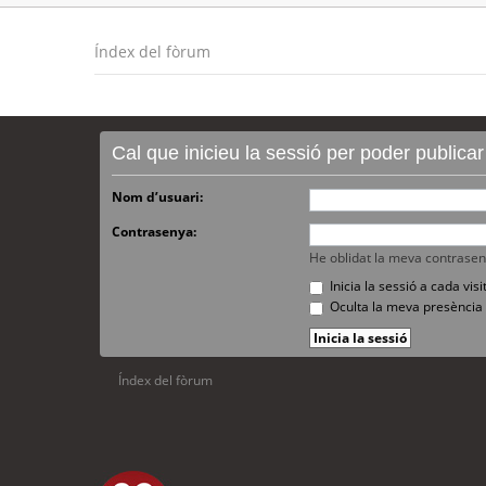
Índex del fòrum
Cal que inicieu la sessió per poder publica
Nom d’usuari:
Contrasenya:
He oblidat la meva contrase
Inicia la sessió a cada vi
Oculta la meva presència 
Índex del fòrum