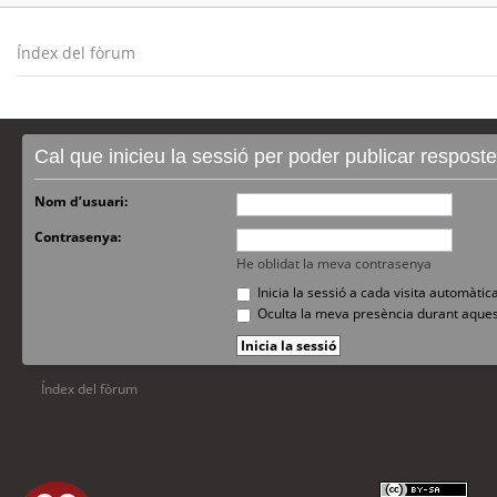
Índex del fòrum
Cal que inicieu la sessió per poder publicar respost
Nom d’usuari:
Contrasenya:
He oblidat la meva contrasenya
Inicia la sessió a cada visita automàti
Oculta la meva presència durant aques
Índex del fòrum