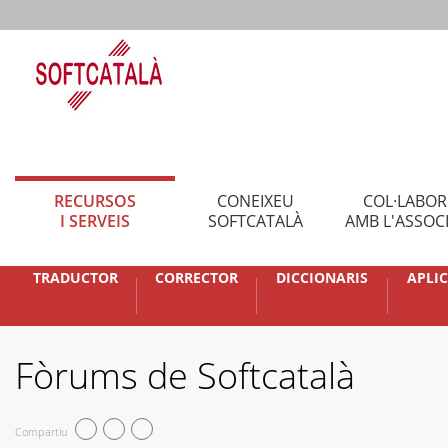
RECURSOS
CONEIXEU
COL·LABO
I SERVEIS
SOFTCATALÀ
AMB L'ASSOC
TRADUCTOR
CORRECTOR
DICCIONARIS
APLI
Fòrums de Softcatalà
Compartiu