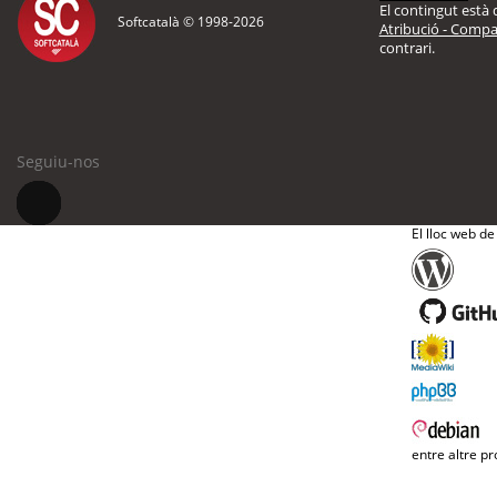
El contingut està d
Softcatalà © 1998-
2026
Atribució - Compar
contrari.
Seguiu-nos
El lloc web de
entre altre pr