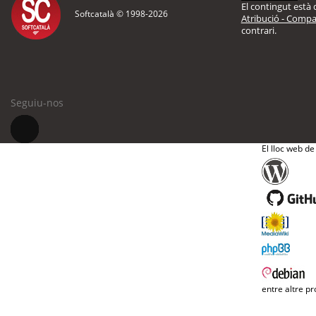
El contingut està d
Softcatalà © 1998-
2026
Atribució - Compar
contrari.
Seguiu-nos
El lloc web de
entre altre pr