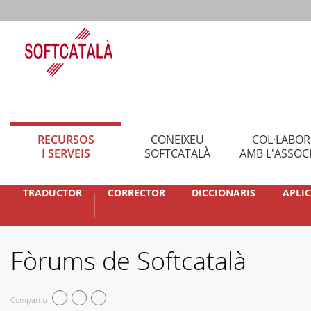
RECURSOS
CONEIXEU
COL·LABO
I SERVEIS
SOFTCATALÀ
AMB L'ASSOC
TRADUCTOR
CORRECTOR
DICCIONARIS
APLI
Fòrums de Softcatalà
Compartiu