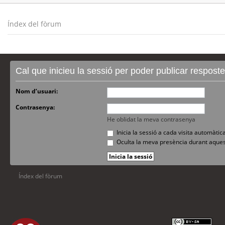
Índex del fòrum
Cal que inicieu la sessió per poder publicar respost
Nom d’usuari:
Contrasenya:
He oblidat la meva contrasenya
Inicia la sessió a cada visita automàti
Oculta la meva presència durant aques
Índex del fòrum