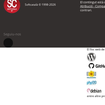
El contingut està d
Softcatalà © 1998-
2026
Atribució - Compar
contrari.
Seguiu-nos
El lloc web de
entre altre pr