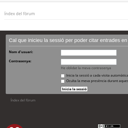
Índex del fòrum
Cal que inicieu la sessió per poder citar entrades e
Nom d’usuari:
Contrasenya:
He oblidat la meva contrasenya
Inicia la sessió a cada visita automàti
Oculta la meva presència durant aques
Índex del fòrum