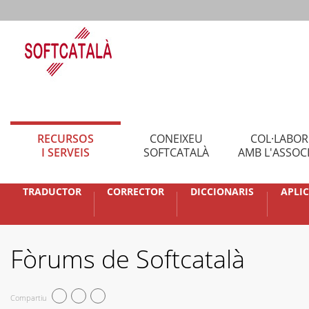
RECURSOS
CONEIXEU
COL·LABO
I SERVEIS
SOFTCATALÀ
AMB L'ASSOC
TRADUCTOR
CORRECTOR
DICCIONARIS
APLI
Fòrums de Softcatalà
Compartiu