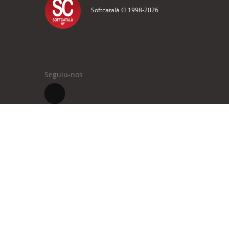
Softcatalà © 1998-
2026
Seguiu-nos