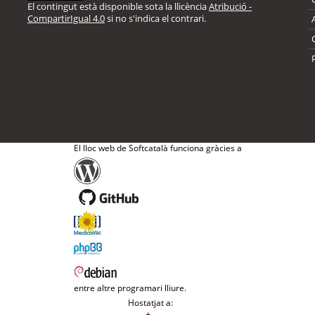
El contingut està disponible sota la llicència
Atribució -
CompartirIgual 4.0
si no s'indica el contrari.
El lloc web de Softcatalà funciona gràcies a
entre altre programari lliure.
Hostatjat a: