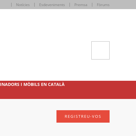
Notícies
Esdeveniments
Premsa
Fòrums
INADORS I MÒBILS EN CATALÀ
REGISTREU-VOS