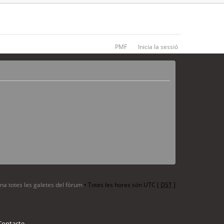
PMF
Inicia la sessió
ina totes les galetes del fòrum
• Totes les hores són UTC [
DST
]
Contacte