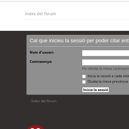
Índex del fòrum
Cal que inicieu la sessió per poder citar e
Nom d’usuari:
Contrasenya:
He oblidat la meva contrase
Inicia la sessió a cada vi
Oculta la meva presència 
Índex del fòrum