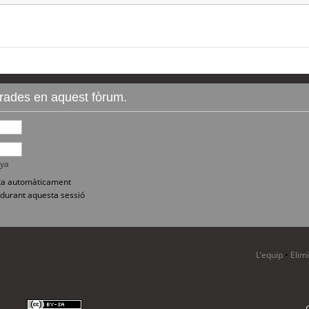
ntrades en aquest fòrum.
nya
sita automàticament
durant aquesta sessió
L’equip
•
Elim