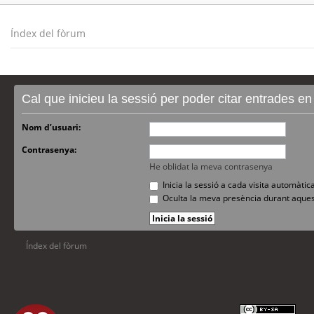
Índex del fòrum
Cal que inicieu la sessió per poder citar entrades e
Nom d’usuari:
Contrasenya:
He oblidat la meva contrasenya
Inicia la sessió a cada visita automàti
Oculta la meva presència durant aques
Índex del fòrum