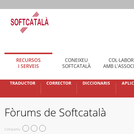
RECURSOS
CONEIXEU
COL·LABO
I SERVEIS
SOFTCATALÀ
AMB L'ASSOC
TRADUCTOR
CORRECTOR
DICCIONARIS
APLI
Fòrums de Softcatalà
Compartiu