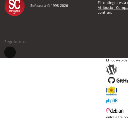
El contingut està d
Softcatalà © 1998-
2026
Atribució - Compar
contrari.
Seguiu-nos
El lloc web de
entre altre pr