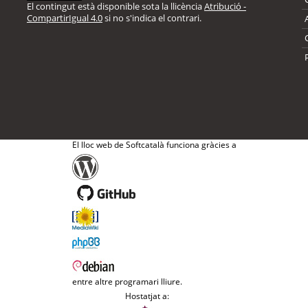
El contingut està disponible sota la llicència
Atribució -
CompartirIgual 4.0
si no s'indica el contrari.
El lloc web de Softcatalà funciona gràcies a
entre altre programari lliure.
Hostatjat a: