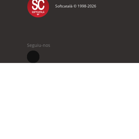
Softcatalà © 1998-
2026
Seguiu-nos