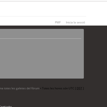
PMF
Inicia la sessió
ina totes les galetes del fòrum
• Totes les hores són UTC [
DST
]
Contacte