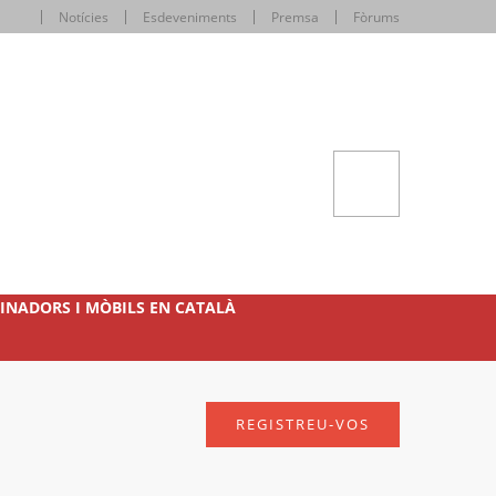
Notícies
Esdeveniments
Premsa
Fòrums
INADORS I MÒBILS EN CATALÀ
REGISTREU-VOS