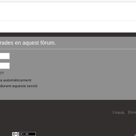
ntrades en aquest fòrum.
nya
sita automàticament
durant aquesta sessió
L’equip
•
Elim