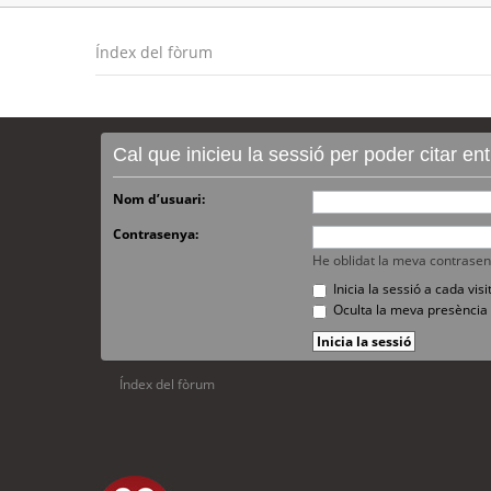
Índex del fòrum
Cal que inicieu la sessió per poder citar e
Nom d’usuari:
Contrasenya:
He oblidat la meva contrase
Inicia la sessió a cada vi
Oculta la meva presència 
Índex del fòrum