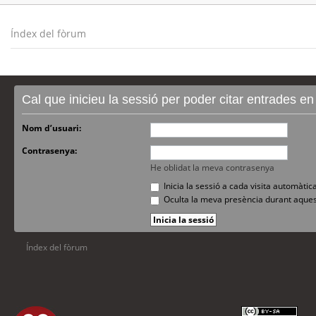
Índex del fòrum
Cal que inicieu la sessió per poder citar entrades e
Nom d’usuari:
Contrasenya:
He oblidat la meva contrasenya
Inicia la sessió a cada visita automàti
Oculta la meva presència durant aques
Índex del fòrum