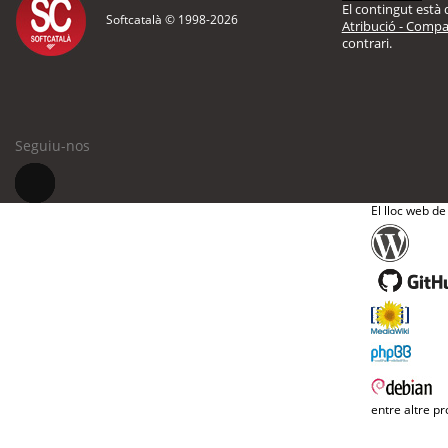
El contingut està d
Softcatalà © 1998-
2026
Atribució - Compar
contrari.
Seguiu-nos
El lloc web de
entre altre pr