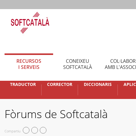
RECURSOS
CONEIXEU
COL·LABO
I SERVEIS
SOFTCATALÀ
AMB L'ASSOC
TRADUCTOR
CORRECTOR
DICCIONARIS
APLI
Fòrums de Softcatalà
Compartiu