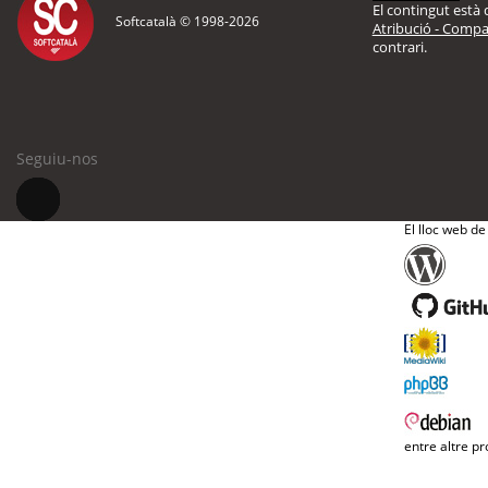
El contingut està d
Softcatalà © 1998-
2026
Atribució - Compar
contrari.
Seguiu-nos
El lloc web de
entre altre pr