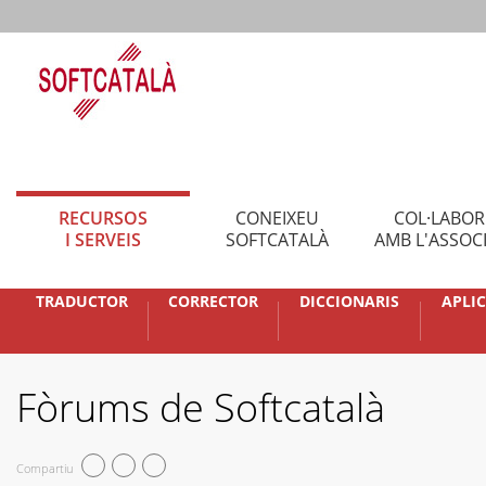
RECURSOS
CONEIXEU
COL·LABO
I SERVEIS
SOFTCATALÀ
AMB L'ASSOC
TRADUCTOR
CORRECTOR
DICCIONARIS
APLI
Fòrums de Softcatalà
Compartiu