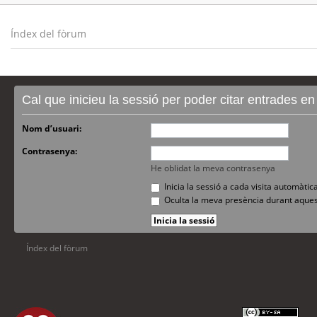
Índex del fòrum
Cal que inicieu la sessió per poder citar entrades e
Nom d’usuari:
Contrasenya:
He oblidat la meva contrasenya
Inicia la sessió a cada visita automàti
Oculta la meva presència durant aques
Índex del fòrum