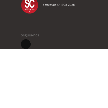
Softcatalà © 1998-
2026
Seguiu-nos