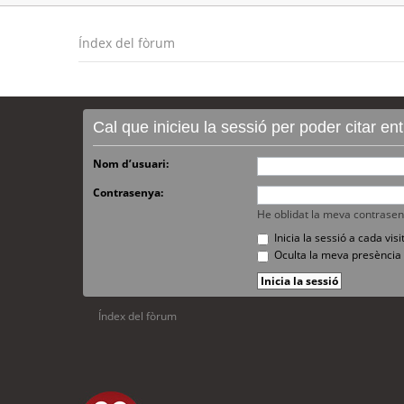
Índex del fòrum
Cal que inicieu la sessió per poder citar e
Nom d’usuari:
Contrasenya:
He oblidat la meva contrase
Inicia la sessió a cada vi
Oculta la meva presència 
Índex del fòrum