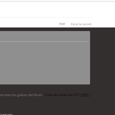
PMF
Inicia la sessió
ina totes les galetes del fòrum
• Totes les hores són UTC [
DST
]
Contacte