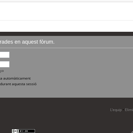
ntrades en aquest fòrum.
nya
sita automàticament
durant aquesta sessió
L’equip
•
Elim