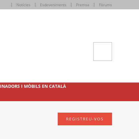
Notícies
Esdeveniments
Premsa
Fòrums
INADORS I MÒBILS EN CATALÀ
REGISTREU-VOS