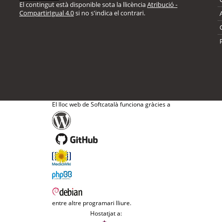
El contingut està disponible sota la llicència
Atribució -
CompartirIgual 4.0
si no s'indica el contrari.
El lloc web de Softcatalà funciona gràcies a
entre altre programari lliure.
Hostatjat a: