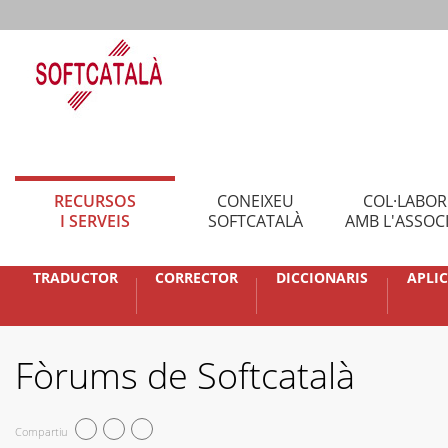
RECURSOS
CONEIXEU
COL·LABO
I SERVEIS
SOFTCATALÀ
AMB L'ASSOC
TRADUCTOR
CORRECTOR
DICCIONARIS
APLI
Fòrums de Softcatalà
Compartiu