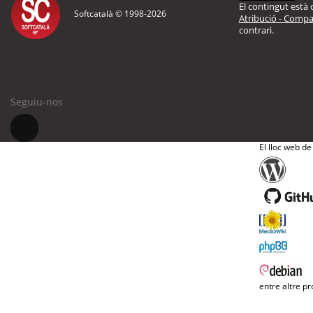
El contingut està d
Softcatalà © 1998-
2026
Atribució - Compar
contrari.
Seguiu-nos
El lloc web de
entre altre pr