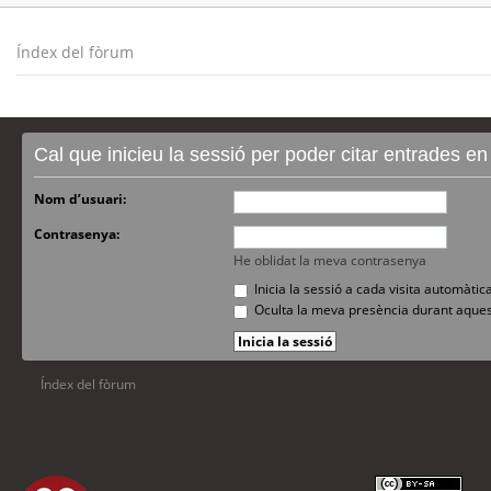
Índex del fòrum
Cal que inicieu la sessió per poder citar entrades e
Nom d’usuari:
Contrasenya:
He oblidat la meva contrasenya
Inicia la sessió a cada visita automàti
Oculta la meva presència durant aques
Índex del fòrum