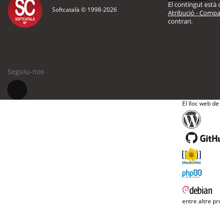
El contingut està d
Softcatalà © 1998-
2026
Atribució - Compar
contrari.
Seguiu-nos
El lloc web de
entre altre pr