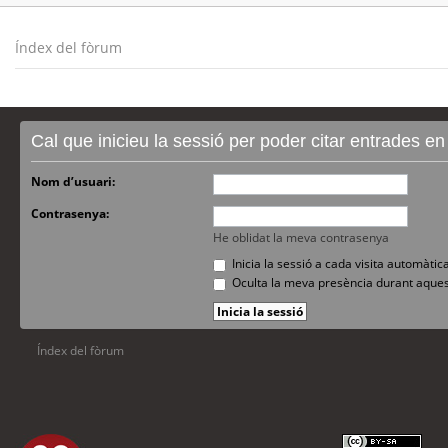
Índex del fòrum
Cal que inicieu la sessió per poder citar entrades e
Nom d’usuari:
Contrasenya:
He oblidat la meva contrasenya
Inicia la sessió a cada visita automàti
Oculta la meva presència durant aques
Índex del fòrum