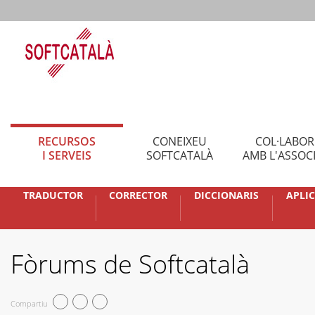
RECURSOS
CONEIXEU
COL·LABO
I SERVEIS
SOFTCATALÀ
AMB L'ASSOC
TRADUCTOR
CORRECTOR
DICCIONARIS
APLI
Fòrums de Softcatalà
Compartiu