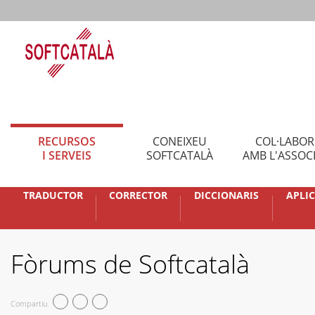
RECURSOS
CONEIXEU
COL·LABO
I SERVEIS
SOFTCATALÀ
AMB L'ASSOC
TRADUCTOR
CORRECTOR
DICCIONARIS
APLI
Fòrums de Softcatalà
Compartiu