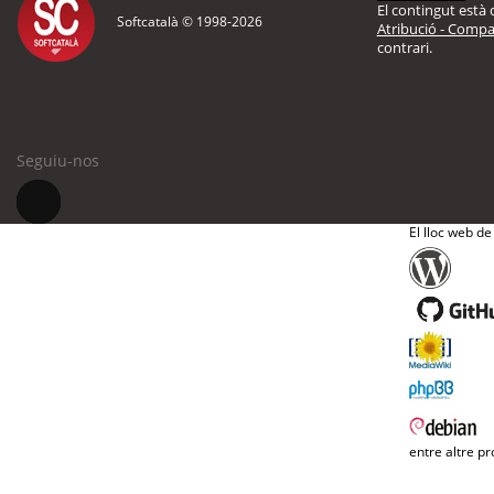
El contingut està d
Softcatalà © 1998-
2026
Atribució - Compar
contrari.
Seguiu-nos
El lloc web de
entre altre pr