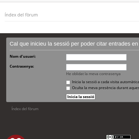
Índex del fòrum
Cal que inicieu la sessió per poder citar entrades e
Nom d’usuari:
Contrasenya:
He oblidat la meva contrasenya
Inicia la sessió a cada visita automàti
Oculta la meva presència durant aques
Índex del fòrum