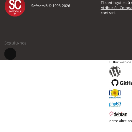
El contingut està d
Softcatalà © 1998-
2026
Atribució - Compar
contrari.
Seguiu-nos
El lloc web de
entre altre pr