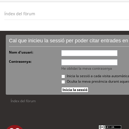
Índex del fòrum
Cal que inicieu la sessió per poder citar entrades e
Nom d’usuari:
Contrasenya:
He oblidat la meva contrasenya
Inicia la sessió a cada visita automàti
Oculta la meva presència durant aques
Índex del fòrum