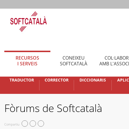
RECURSOS
CONEIXEU
COL·LABO
I SERVEIS
SOFTCATALÀ
AMB L'ASSOC
TRADUCTOR
CORRECTOR
DICCIONARIS
APLI
Fòrums de Softcatalà
Compartiu