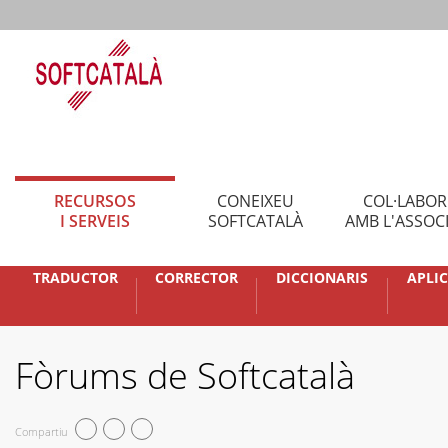
RECURSOS
CONEIXEU
COL·LABO
I SERVEIS
SOFTCATALÀ
AMB L'ASSOC
TRADUCTOR
CORRECTOR
DICCIONARIS
APLI
Fòrums de Softcatalà
Compartiu