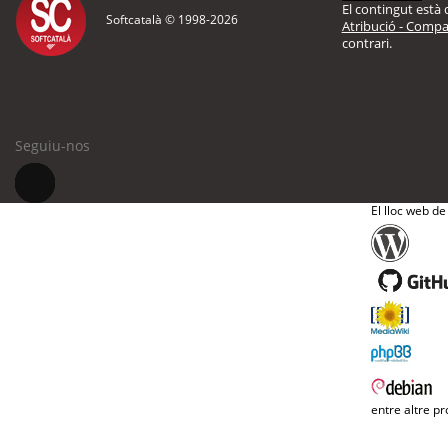
El contingut està d
Softcatalà © 1998-
2026
Atribució - Compar
contrari.
Seguiu-nos
El lloc web de
entre altre pr