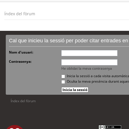
Índex del fòrum
Cal que inicieu la sessió per poder citar entrades e
Nom d’usuari:
Contrasenya:
He oblidat la meva contrasenya
Inicia la sessió a cada visita automàti
Oculta la meva presència durant aques
Índex del fòrum