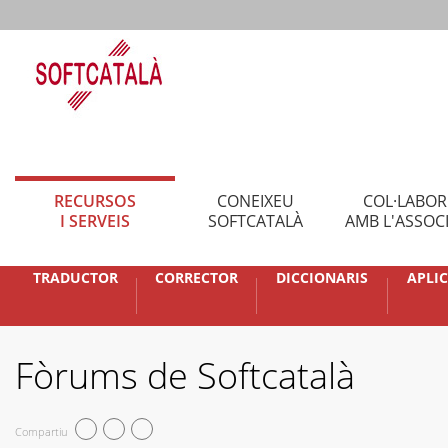
RECURSOS
CONEIXEU
COL·LABO
I SERVEIS
SOFTCATALÀ
AMB L'ASSOC
TRADUCTOR
CORRECTOR
DICCIONARIS
APLI
Fòrums de Softcatalà
Compartiu