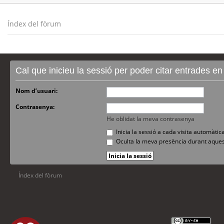
Índex del fòrum
Cal que inicieu la sessió per poder citar entrades e
Nom d’usuari:
Contrasenya:
He oblidat la meva contrasenya
Inicia la sessió a cada visita automàti
Oculta la meva presència durant aques
Índex del fòrum