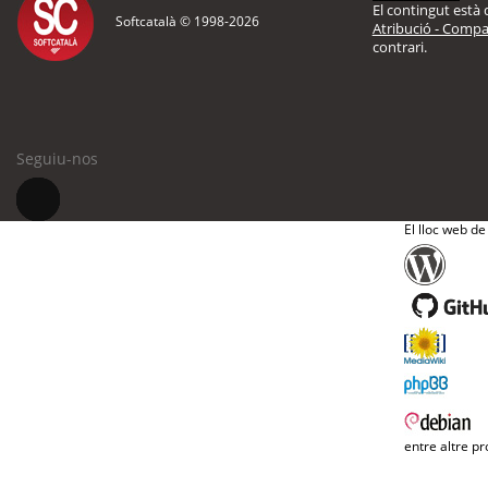
El contingut està d
Softcatalà © 1998-
2026
Atribució - Compar
contrari.
Seguiu-nos
El lloc web de
entre altre pr