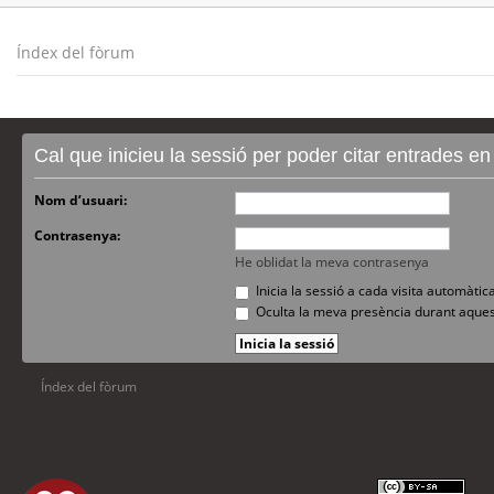
Índex del fòrum
Cal que inicieu la sessió per poder citar entrades e
Nom d’usuari:
Contrasenya:
He oblidat la meva contrasenya
Inicia la sessió a cada visita automàti
Oculta la meva presència durant aques
Índex del fòrum