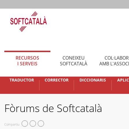
RECURSOS
CONEIXEU
COL·LABO
I SERVEIS
SOFTCATALÀ
AMB L'ASSOC
TRADUCTOR
CORRECTOR
DICCIONARIS
APLI
Fòrums de Softcatalà
Compartiu