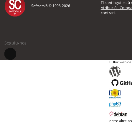
El contingut està d
Softcatalà © 1998-
2026
Atribució - Compar
contrari.
Seguiu-nos
El lloc web de
entre altre pr