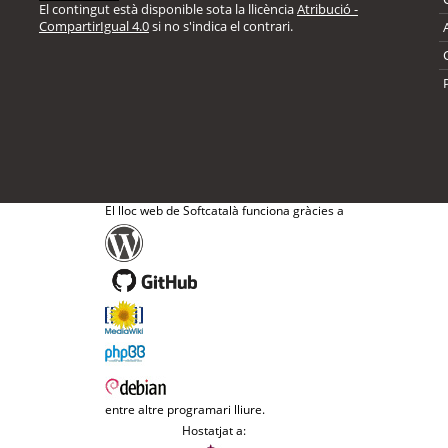
El contingut està disponible sota la llicència
Atribució -
CompartirIgual 4.0
si no s'indica el contrari.
El lloc web de Softcatalà funciona gràcies a
entre altre programari lliure.
Hostatjat a: