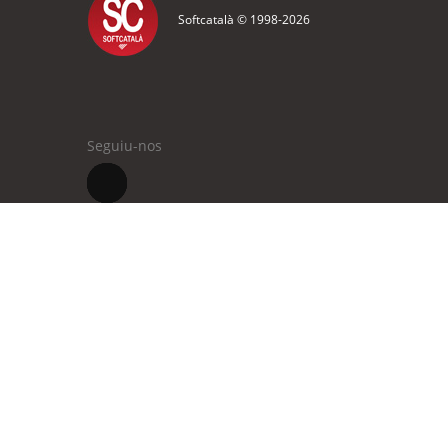
Softcatalà © 1998-
2026
Seguiu-nos