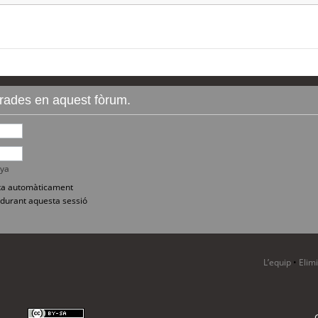
ntrades en aquest fòrum.
nya
sita automàticament
durant aquesta sessió
L’equip
•
Elim