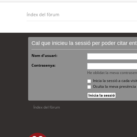
Índex del fòrum
Cal que inicieu la sessió per poder citar e
Nom d’usuari:
Contrasenya:
He oblidat la meva contrase
Inicia la sessió a cada vi
Oculta la meva presència 
Índex del fòrum