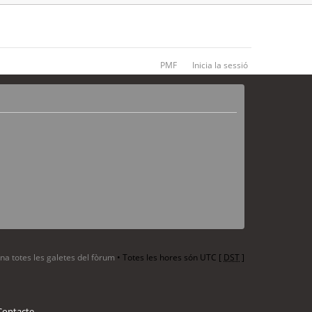
PMF
Inicia la sessió
ina totes les galetes del fòrum
• Totes les hores són UTC [
DST
]
Contacte