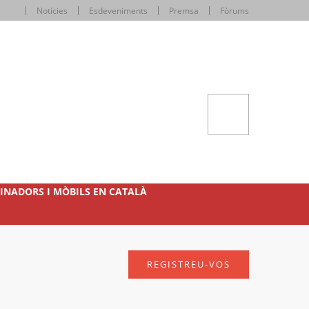
Notícies
Esdeveniments
Premsa
Fòrums
INADORS I MÒBILS EN CATALÀ
REGISTREU-VOS